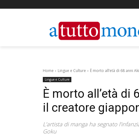
Home
Lingue e Culture
È morto all’età di 68 anni Ak
Lingue e Culture
È morto all’età di
il creatore giappo
L’artista di manga ha segnato l’infanzi
Goku