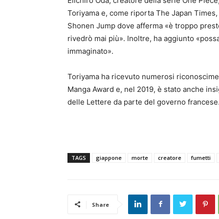
Eiichiro Oda, creatore della serie One Piece
Toriyama e, come riporta The Japan Times, ha r
Shonen Jump dove afferma «è troppo presto
rivedrò mai più». Inoltre, ha aggiunto «poss
immaginato».
Toriyama ha ricevuto numerosi riconosciment
Manga Award e, nel 2019, è stato anche insign
delle Lettere da parte del governo francese
TAGS
giappone
morte
creatore
fumetti
Share