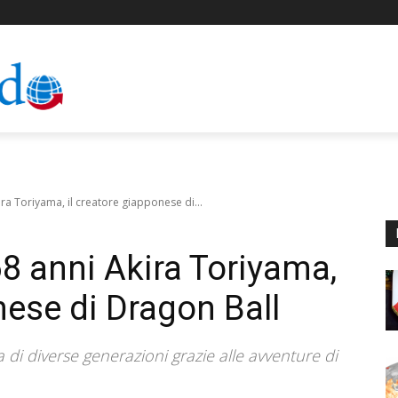
ira Toriyama, il creatore giapponese di...
 68 anni Akira Toriyama,
nese di Dragon Ball
a di diverse generazioni grazie alle avventure di