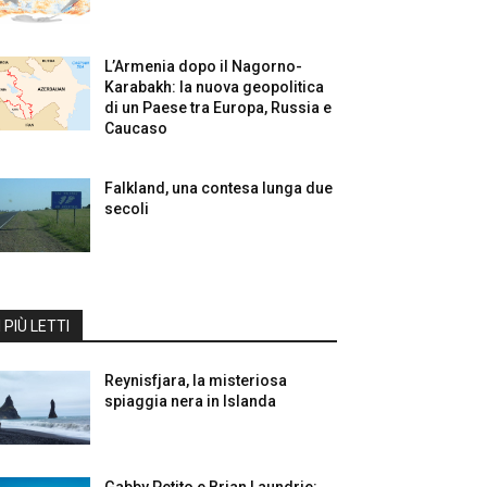
L’Armenia dopo il Nagorno-
Karabakh: la nuova geopolitica
di un Paese tra Europa, Russia e
Caucaso
Falkland, una contesa lunga due
secoli
I PIÙ LETTI
Reynisfjara, la misteriosa
spiaggia nera in Islanda
Gabby Petito e Brian Laundrie: