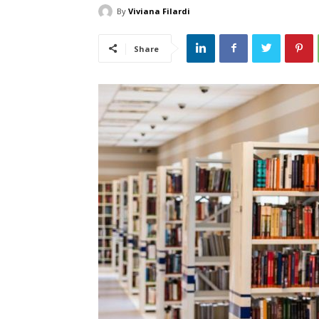
By
Viviana Filardi
Share