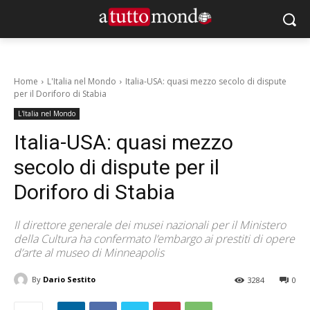
Home
L'Italia nel Mondo
Italia-USA: quasi mezzo secolo di dispute
per il Doriforo di Stabia
L'Italia nel Mondo
Italia-USA: quasi mezzo
secolo di dispute per il
Doriforo di Stabia
Il direttore generale dei musei nazionali per il Ministero
della Cultura ha confermato l’embargo ai prestiti di opere
d’arte al museo di Minneapolis
By
Dario Sestito
3284
0