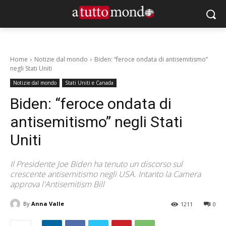
Home
Notizie dal mondo
Biden: “feroce ondata di antisemitismo”
negli Stati Uniti
Notizie dal mondo
Stati Uniti e Canada
Biden: “feroce ondata di
antisemitismo” negli Stati
Uniti
Il Presidente Joe Biden ha tenuto un discorso sul
crescente antisemitismo negli USA. Intanto la Camera
approva l'Antisemitism Bill
By
Anna Valle
1211
0