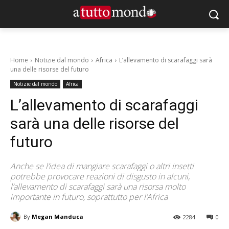
Home
Notizie dal mondo
Africa
L’allevamento di scarafaggi sarà
una delle risorse del futuro
Notizie dal mondo
Africa
L’allevamento di scarafaggi
sarà una delle risorse del
futuro
Anche se l’idea di mangiare scarafaggi o altri insetti
potrebbe provocare reazioni di disgusto in alcuni,
l’allevamento di scarafaggi sarà una risorsa molto
importante in futuro, soprattutto per l’Africa
By
Megan Manduca
2284
0