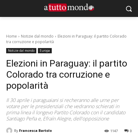
Home
Notizie dal mondo
Elezioni in Paraguay: il partito Colorado
tra corruzione e popolarità
Notizie dal mondo
Europa
Elezioni in Paraguay: il partito
Colorado tra corruzione e
popolarità
Il 30 aprile i paraguaiani si recheranno alle urne per
votare per le presidenziali che vedranno schierati in
prima linea il longevo Partito Colorado con il candidato
Santiago Peña e, Efraín Alegre, dell'opposizione
By
Francesca Bartolo
1147
0