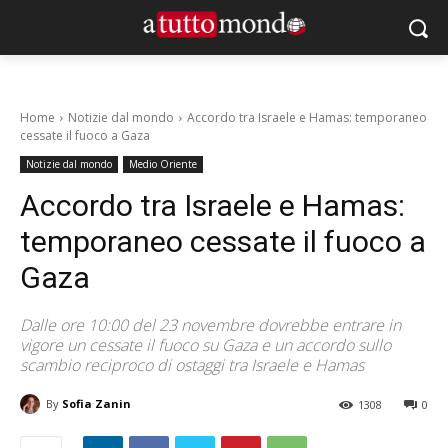
Home
Notizie dal mondo
Accordo tra Israele e Hamas: temporaneo
cessate il fuoco a Gaza
Notizie dal mondo
Medio Oriente
Accordo tra Israele e Hamas:
temporaneo cessate il fuoco a
Gaza
Dalle ore 10:00 del 23 novembre dovrebbe entrare in
vigore un cessate il fuoco su Gaza e un accordo sullo
scambio reciproco di ostaggi tra Israele e Hamas
By
Sofia Zanin
1308
0