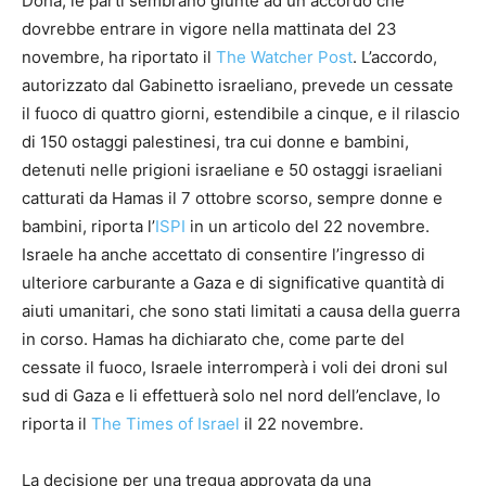
Doha, le parti sembrano giunte ad un accordo che
dovrebbe entrare in vigore nella mattinata del 23
novembre, ha riportato il
The Watcher Post
. L’accordo,
autorizzato dal Gabinetto israeliano, prevede un cessate
il fuoco di quattro giorni, estendibile a cinque, e il rilascio
di 150 ostaggi palestinesi, tra cui donne e bambini,
detenuti nelle prigioni israeliane e 50 ostaggi israeliani
catturati da Hamas il 7 ottobre scorso, sempre donne e
bambini, riporta l’
ISPI
in un articolo del 22 novembre.
Israele ha anche accettato di consentire l’ingresso di
ulteriore carburante a Gaza e di significative quantità di
aiuti umanitari, che sono stati limitati a causa della guerra
in corso. Hamas ha dichiarato che, come parte del
cessate il fuoco, Israele interromperà i voli dei droni sul
sud di Gaza e li effettuerà solo nel nord dell’enclave, lo
riporta il
The Times of Israel
il 22 novembre.
La decisione per una tregua approvata da una