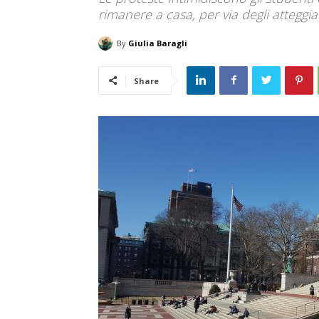
rimanere a casa, per via degli atteggi
By
Giulia Baragli
Share