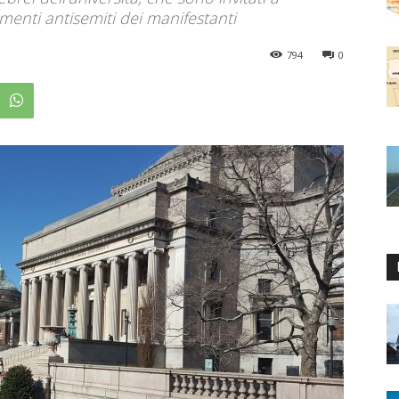
amenti antisemiti dei manifestanti
794
0