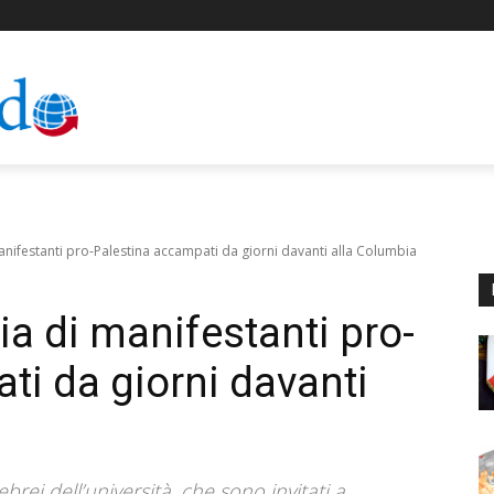
anifestanti pro-Palestina accampati da giorni davanti alla Columbia
a di manifestanti pro-
ti da giorni davanti
brei dell’università, che sono invitati a