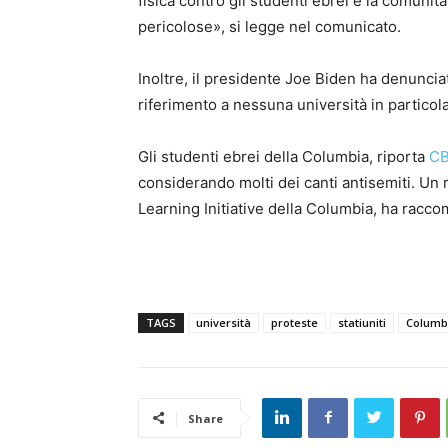
fisica contro gli studenti ebrei e la comuni
pericolose», si legge nel comunicato.
Inoltre, il presidente Joe Biden ha denuncia
riferimento a nessuna università in particol
Gli studenti ebrei della Columbia, riporta
C
considerando molti dei canti antisemiti. Un
Learning Initiative della Columbia, ha racco
TAGS
università
proteste
statiuniti
Columb
Share