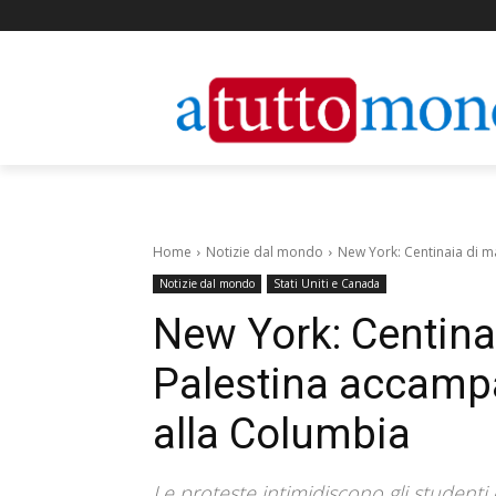
Home
Notizie dal mondo
New York: Centinaia di m
Notizie dal mondo
Stati Uniti e Canada
New York: Centinai
Palestina accampa
alla Columbia
Le proteste intimidiscono gli studenti e