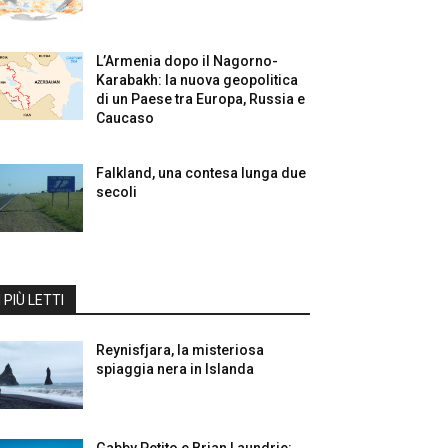
L’Armenia dopo il Nagorno-
Karabakh: la nuova geopolitica
di un Paese tra Europa, Russia e
Caucaso
Falkland, una contesa lunga due
secoli
I PIÙ LETTI
Reynisfjara, la misteriosa
spiaggia nera in Islanda
Gabby Petito e Brian Laundrie: