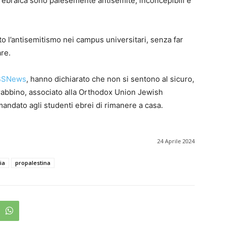
tà ebraica sono palesemente antisemite, inconcepibili e
to l’antisemitismo nei campus universitari, senza far
are.
BSNews
, hanno dichiarato che non si sentono al sicuro,
 rabbino, associato alla Orthodox Union Jewish
mandato agli studenti ebrei di rimanere a casa.
24 Aprile 2024
ia
propalestina