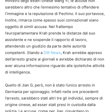
ministro degli esteri cinese Wang Yi, le accuse non
sarebbero altro che l’ennesimo tentativo di offendere
l’immagine e la reputazione di Pechino. Il suo portavoce,
inoltre, rimarca come spesso suoi connazionali siano
oggetto di simili accuse. Nel frattempo
l’europarlamentare Krah prende le distanze dal suo
assistente e ne sospende il rapporto di lavoro,
attendendo un giudizio da parte delle autorità
competenti. Stando a
DW News
, Krah avrebbe appreso
dell’arresto grazie ai giornali e avrebbe dichiarato di non
aver alcuna informazione riguardo alle ipotetiche attività
di intelligence.
Quello di Jian G, però, non è stato l’unico arresto in
Germania per spionaggio. Infatti nelle ore precedenti
l’arresto, sarebbero stati altri tre gli individui, sempre di
origine cinese, ad esser stati presi in custodia dalla
polizia. Le accuse, come per Jian, riguardano lo