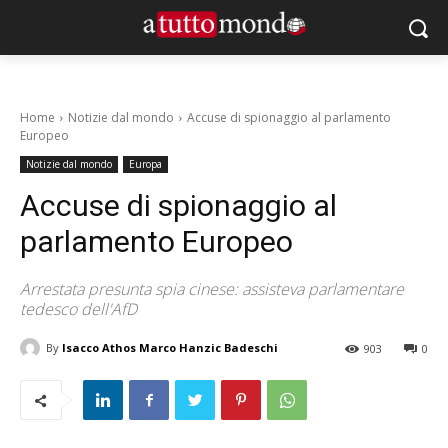
Home
Notizie dal mondo
Accuse di spionaggio al parlamento
Europeo
Notizie dal mondo
Europa
Accuse di spionaggio al
parlamento Europeo
Arrestata presunta spia cinese: assisteva parlamentare
tedesco dell'AfD
By
Isacco Athos Marco Hanzic Badeschi
903
0