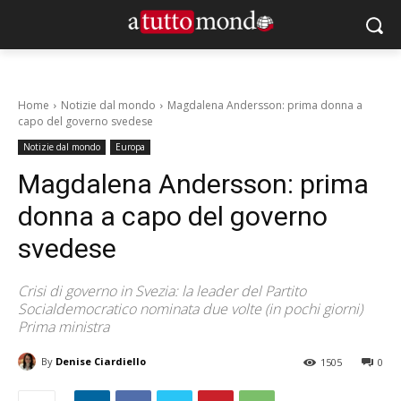
Home
Notizie dal mondo
Magdalena Andersson: prima donna a
capo del governo svedese
Notizie dal mondo
Europa
Magdalena Andersson: prima
donna a capo del governo
svedese
Crisi di governo in Svezia: la leader del Partito
Socialdemocratico nominata due volte (in pochi giorni)
Prima ministra
By
Denise Ciardiello
1505
0