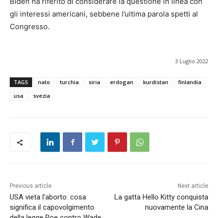
Biden ha riferito di considerare la questione in linea con
gli interessi americani, sebbene l’ultima parola spetti al
Congresso.
3 Luglio 2022
TAGS
nato
turchia
siria
erdogan
kurdistan
finlandia
usa
svezia
Previous article
Next article
USA vieta l’aborto: cosa
La gatta Hello Kitty conquista
significa il capovolgimento
nuovamente la Cina
della legge Roe contro Wade