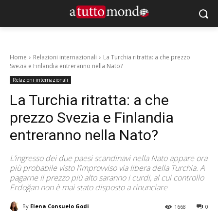
Home
Relazioni internazionali
La Turchia ritratta: a che prezzo
Svezia e Finlandia entreranno nella Nato?
Relazioni internazionali
La Turchia ritratta: a che
prezzo Svezia e Finlandia
entreranno nella Nato?
L’ingresso dei due paesi scandinavi nella Nato appare ora
più probabile visto l’improvviso via libera della Turchia. A
pagarne il prezzo più alto saranno i curdi, al cui controllo
Erdoğan non è mai stato disposto a rinunciare
By
Elena Consuelo Godi
1668
0