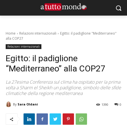
Home
Relazioni internazionali
Egitto: il padiglione "Mediterraneo"
alla COP27
Relazioni internazionali
Egitto: il padiglione
“Mediterraneo” alla COP27
La 27esima Conferenza sul clima ha ospitato per la prima
volta a Sharm el Sheikh un padiglione, simbolo delle sfide
climatiche della regione mediterranea
By
Sara Oldani
1390
0