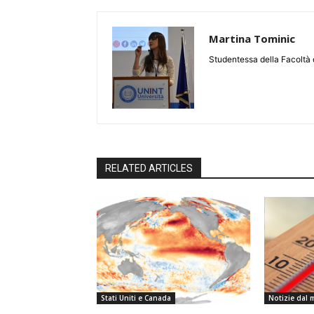
Martina Tominic
Studentessa della Facoltà 
RELATED ARTICLES
Stati Uniti e Canada
Notizie dal