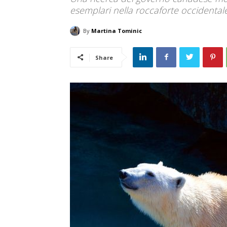
esemplari nella roccaforte occidental
By
Martina Tominic
Share