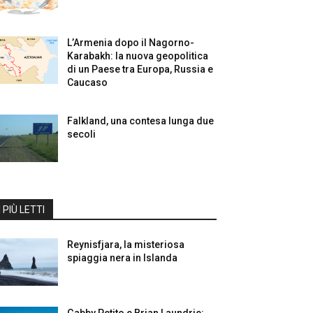
L’Armenia dopo il Nagorno-
Karabakh: la nuova geopolitica
di un Paese tra Europa, Russia e
Caucaso
Falkland, una contesa lunga due
secoli
I PIÙ LETTI
Reynisfjara, la misteriosa
spiaggia nera in Islanda
Gabby Petito e Brian Laundrie: