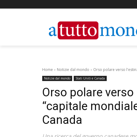
Home
Notizie dal mondo
Orso polare verso l'estin
Notizie dal mondo
Stati Uniti e Canada
Orso polare verso 
“capitale mondiale 
Canada
Una ricerca del governo canadese mo