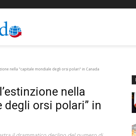
zione nella "capitale mondiale degli orsi polari" in Canada
l’estinzione nella
degli orsi polari” in
stra il drammatico declino del numero di