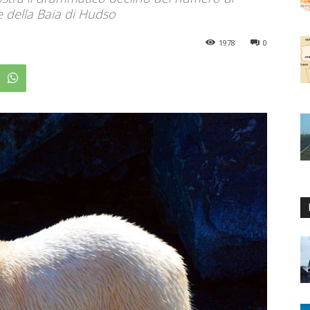
e della Baia di Hudso
1978
0