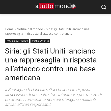
Home
Notizie dal mondo
Siria: gli Stati Uniti lanciano una
rappresaglia in risposta all’attacco contro una...
Notizie dal mondo
Medio Oriente
Siria: gli Stati Uniti lanciano
una rappresaglia in risposta
all’attacco contro una base
americana
Il Pentagono ha lanciato attacchi aerei in risposta
all'uccisione di un contractor statunitense per mezzo di
un drone. I funzionari americani ritengono i militanti
affiliati all'Iran responsabili