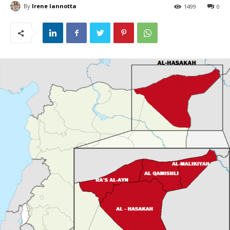
By
Irene Iannotta
1499
0