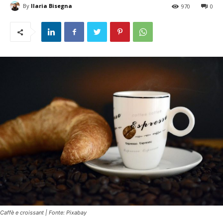
By
Ilaria Bisegna
970
0
Caffè e croissant | Fonte: Pixabay