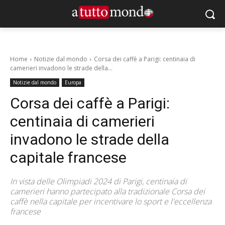
Home
Notizie dal mondo
Corsa dei caffè a Parigi: centinaia di
camerieri invadono le strade della...
Notizie dal mondo
Europa
Corsa dei caffè a Parigi:
centinaia di camerieri
invadono le strade della
capitale francese
In vista delle Olimpiadi 2024 di Parigi, centinaia di
camerieri hanno partecipato alla tradizionale Corsa dei
caffè nella capitale per incentivare lo sport e l'eccellenza
francese