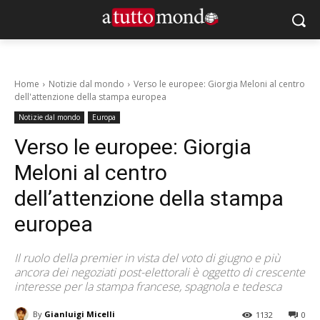
Home
Notizie dal mondo
Verso le europee: Giorgia Meloni al centro
dell'attenzione della stampa europea
Notizie dal mondo
Europa
Verso le europee: Giorgia
Meloni al centro
dell’attenzione della stampa
europea
Il ruolo della premier in vista del voto di giugno e più
ancora dei negoziati post-elettorali è oggetto di crescente
interesse per la stampa francese, spagnola e tedesca
By
Gianluigi Micelli
1132
0