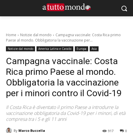
Home
Notizie dal mondo
Campagna vaccinale: Costa Rica primo
Paese al mondo. Obbligatoria la vaccinazione per...
Notizie dal mondo
America Latina e Caraibi
Europa
Asia
Campagna vaccinale: Costa
Rica primo Paese al mondo.
Obbligatoria la vaccinazione
per i minori contro il Covid-19
Il Costa Rica è diventato il primo Paese a introdurre la
vaccinazione obbligatoria da Covid-19 per i minori, di età
compresa tra i 5 e gli 11 anni
By
Marco Buccella
917
0