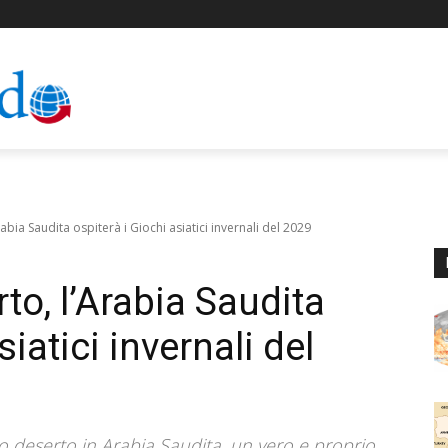
rabia Saudita ospiterà i Giochi asiatici invernali del 2029
to, l’Arabia Saudita
siatici invernali del
eno deserto in Arabia Saudita, un vero e proprio