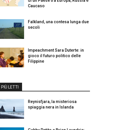
di un Paese tra Europa, Russia e
Caucaso
Falkland, una contesa lunga due
secoli
Impeachment Sara Duterte: in
gioco il futuro politico delle
Filippine
I PIÙ LETTI
Reynisfjara, la misteriosa
spiaggia nera in Islanda
Gabby Petito e Brian Laundrie: