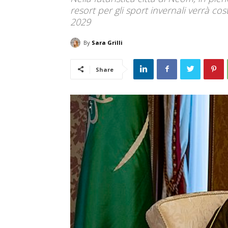
resort per gli sport invernali verrà cost
2029
By
Sara Grilli
Share