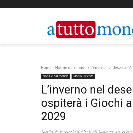
Home
Notizie dal mondo
L’inverno nel deserto, l’A
Notizie dal mondo
Medio Oriente
L’inverno nel deser
ospiterà i Giochi a
2029
Nella futuristica città di Neom, in pi