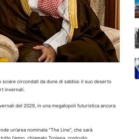
no sciare circondati da dune di sabbia: il suo deserto
t invernali.
nvernali del 2029, in una megalopoli futuristica ancora
prende un’area nominata “The Line”, che sarà
tutto l’anno, chiamato Trojena, costruito