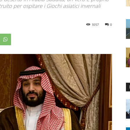
ruito per ospitare i Giochi asiatici invernali
1057
0