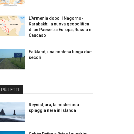
L’Armenia dopo il Nagorno-
Karabakh: la nuova geopolitica
di un Paese tra Europa, Russia e
Caucaso
Falkland, una contesa lunga due
secoli
I PIÙ LETTI
Reynisfjara, la misteriosa
spiaggia nera in Islanda
Gabby Petito e Brian Laundrie: