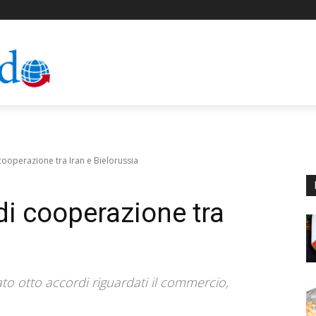
cooperazione tra Iran e Bielorussia
di cooperazione tra
to otto accordi riguardati il commercio,