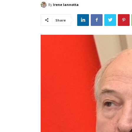
By
Irene Iannotta
Share